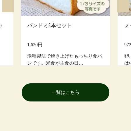
パンドミ2本セット
メ
せ
1,620円
97
湯種製法で焼き上げたもっちり食パ
卵
ンです。米食が主食の日…
は
一覧はこちら