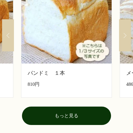
パンドミ １本
メ
810円
48
もっと見る