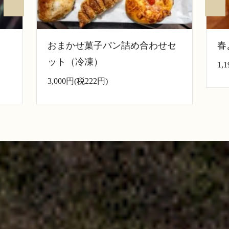
おまかせ菓子パン詰め合わせセ
春
ット（冷凍）
1,
3,000円(税222円)